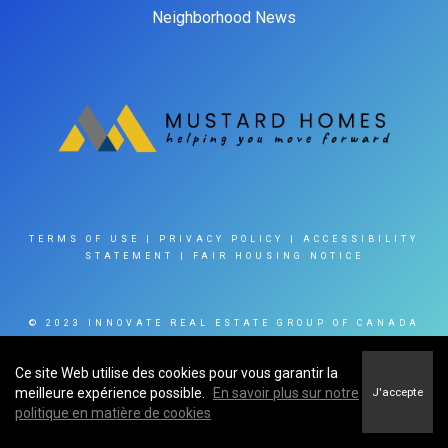
Neighborhood News
TERMS OF USE
|
PRIVACY POLICY
|
ACCESSIBILITY
STATEMENT
|
FAIR HOUSING NOTICE
© 2023 INNOVATE REAL ESTATE GROUP OF CANADA
INC
Ce site Web utilise des cookies pour vous garantir la
meilleure expérience possible.
En savoir plus sur notre
J'accepte
politique en matière de cookies